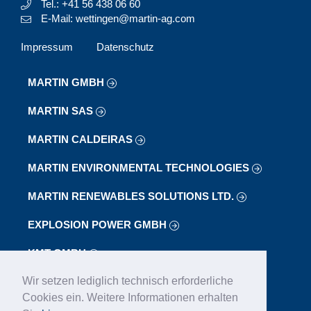
Tel.: +41 56 438 06 60
E-Mail: wettingen@martin-ag.com
Impressum
Datenschutz
MARTIN GMBH
MARTIN SAS
MARTIN CALDEIRAS
MARTIN ENVIRONMENTAL TECHNOLOGIES
MARTIN RENEWABLES SOLUTIONS LTD.
EXPLOSION POWER GMBH
KMT GMBH
Wir setzen lediglich technisch erforderliche
LAB
Cookies ein. Weitere Informationen erhalten
LOIBL FÖRDERANLAGEN GMBH