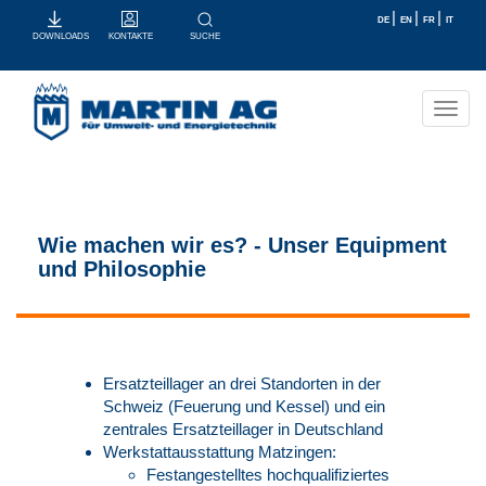
|
|
|
DE
EN
FR
IT
KONTAKTE
SUCHE
DOWNLOADS
Toggl
navig
Wie machen wir es? - Unser Equipment
und Philosophie
Ersatzteillager an drei Standorten in der
Schweiz (Feuerung und Kessel) und ein
zentrales Ersatzteillager in Deutschland​
Werkstattausstattung Matzingen:​
Festangestelltes hochqualifiziertes