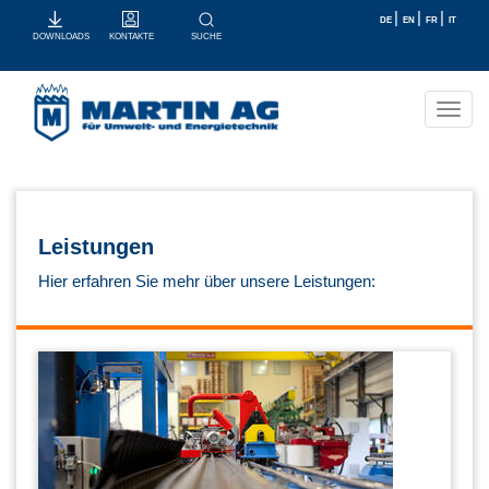
|
|
|
DE
EN
FR
IT
KONTAKTE
SUCHE
DOWNLOADS
Toggl
navig
Leistungen
Hier erfahren Sie mehr über unsere Leistungen: