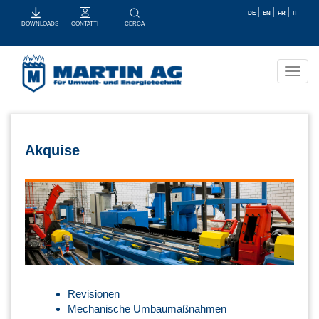
|
|
|
DE
EN
FR
IT
CONTATTI
CERCA
DOWNLOADS
Toggl
navig
Akquise
Revisionen
Mechanische Umbaumaßnahmen