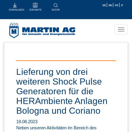
|
|
|
DE
EN
FR
IT
KONTAKTE
SUCHE
DOWNLOADS
Toggl
navig
Lieferung von drei
weiteren Shock Pulse
Generatoren für die
HERAmbiente Anlagen
Bologna und Coriano
18.08.2023
Neben unseren Aktivitäten im Bereich des