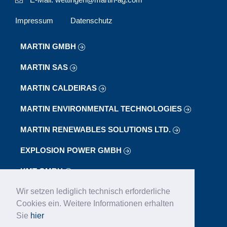
Impressum
Datenschutz
MARTIN GMBH
MARTIN SAS
MARTIN CALDEIRAS
MARTIN ENVIRONMENTAL TECHNOLOGIES
MARTIN RENEWABLES SOLUTIONS LTD.
EXPLOSION POWER GMBH
KMT GMBH
Wir setzen lediglich technisch erforderliche
LAB
Cookies ein. Weitere Informationen erhalten
LOIBL FÖRDERANLAGEN GMBH
Sie
hier